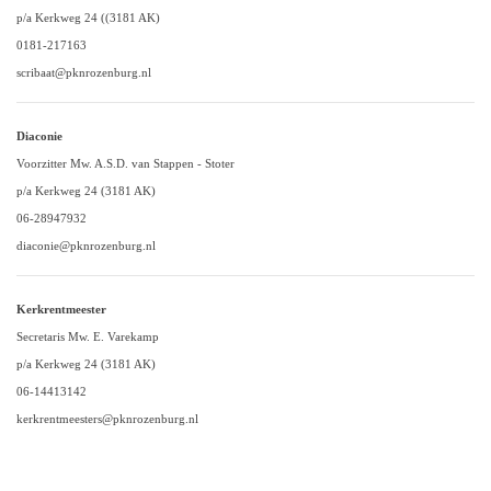
p/a Kerkweg 24 ((3181 AK)
0181-217163
scribaat@pknrozenburg.nl
Diaconie
Voorzitter Mw. A.S.D. van Stappen - Stoter
p/a Kerkweg 24 (3181 AK)
06-28947932
diaconie@pknrozenburg.nl
Kerkrentmeester
Secretaris Mw. E. Varekamp
p/a Kerkweg 24 (3181 AK)
06-14413142
kerkrentmeesters@pknrozenburg.nl